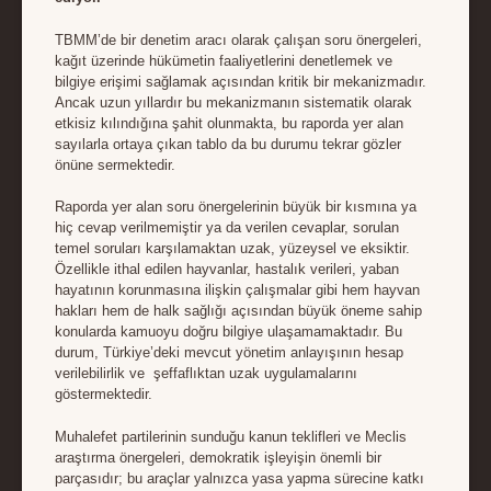
TBMM’de bir denetim aracı olarak çalışan soru önergeleri,
kağıt üzerinde hükümetin faaliyetlerini denetlemek ve
bilgiye erişimi sağlamak açısından kritik bir mekanizmadır.
Ancak uzun yıllardır bu mekanizmanın sistematik olarak
etkisiz kılındığına şahit olunmakta, bu raporda yer alan
sayılarla ortaya çıkan tablo da bu durumu tekrar gözler
önüne sermektedir.
Raporda yer alan soru önergelerinin büyük bir kısmına ya
hiç cevap verilmemiştir ya da verilen cevaplar, sorulan
temel soruları karşılamaktan uzak, yüzeysel ve eksiktir.
Özellikle ithal edilen hayvanlar, hastalık verileri, yaban
hayatının korunmasına ilişkin çalışmalar gibi hem hayvan
hakları hem de halk sağlığı açısından büyük öneme sahip
konularda kamuoyu doğru bilgiye ulaşamamaktadır. Bu
durum, Türkiye’deki mevcut yönetim anlayışının hesap
verilebilirlik ve şeffaflıktan uzak uygulamalarını
göstermektedir.
Muhalefet partilerinin sunduğu kanun teklifleri ve Meclis
araştırma önergeleri, demokratik işleyişin önemli bir
parçasıdır; bu araçlar yalnızca yasa yapma sürecine katkı