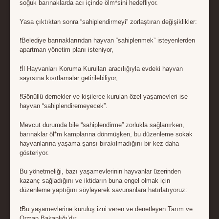
soğuk barınaklarda acı içinde ölm*sini hedefliyor.
Yasa çıktıktan sonra “sahiplendirmeyi” zorlaştıran değişiklikler:
❗Belediye barınaklarından hayvan “sahiplenmek” isteyenlerden
apartman yönetim planı isteniyor,
❗İl Hayvanları Koruma Kurulları aracılığıyla evdeki hayvan
sayısına kısıtlamalar getirilebiliyor,
❗Gönüllü dernekler ve kişilerce kurulan özel yaşamevleri ise
hayvan “sahiplendiremeyecek”.
Mevcut durumda bile “sahiplendirme” zorlukla sağlanırken,
barınaklar öl*m kamplarına dönmüşken, bu düzenleme sokak
hayvanlarına yaşama şansı bırakılmadığını bir kez daha
gösteriyor.
Bu yönetmeliği, bazı yaşamevlerinin hayvanlar üzerinden
kazanç sağladığını ve iktidarın buna engel olmak için
düzenleme yaptığını söyleyerek savunanlara hatırlatıyoruz:
❗Bu yaşamevlerine kuruluş izni veren ve denetleyen Tarım ve
Orman Bakanlığı’dır.